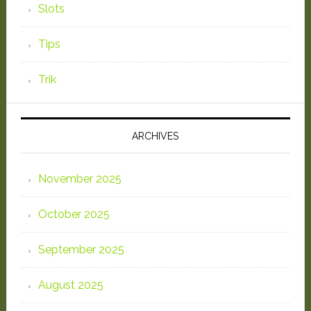
Slots
Tips
Trik
ARCHIVES
November 2025
October 2025
September 2025
August 2025