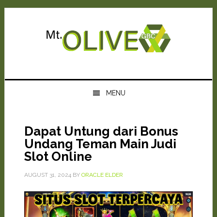
Skip
Skip
Skip
to
to
to
primary
main
primary
navigation
content
sidebar
MENU
Dapat Untung dari Bonus
Undang Teman Main Judi
Slot Online
AUGUST 31, 2024
BY
ORACLE ELDER