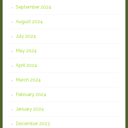
September 2024
August 2024
July 2024
May 2024
April 2024
March 2024
February 2024
January 2024
December 2023