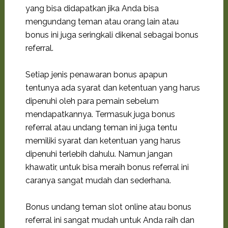
yang bisa didapatkan jika Anda bisa
mengundang teman atau orang lain atau
bonus ini juga seringkali dikenal sebagai bonus
referral.
Setiap jenis penawaran bonus apapun
tentunya ada syarat dan ketentuan yang harus
dipenuhi oleh para pemain sebelum
mendapatkannya. Termasuk juga bonus
referral atau undang teman ini juga tentu
memiliki syarat dan ketentuan yang harus
dipenuhi terlebih dahulu.
Namun jangan
khawatir, untuk bisa meraih bonus referral ini
caranya sangat mudah dan sederhana.
Bonus undang teman slot online atau bonus
referral ini sangat mudah untuk Anda raih dan