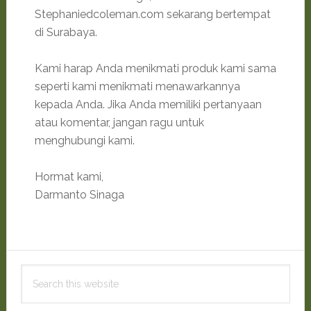
Stephaniedcoleman.com sekarang bertempat
di Surabaya.
Kami harap Anda menikmati produk kami sama
seperti kami menikmati menawarkannya
kepada Anda. Jika Anda memiliki pertanyaan
atau komentar, jangan ragu untuk
menghubungi kami.
Hormat kami,
Darmanto Sinaga
Primary
Search
Sidebar
this
website