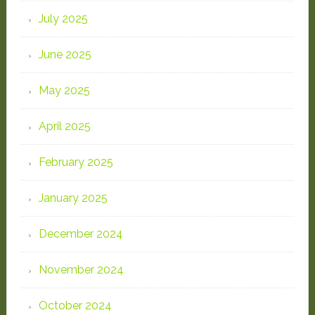
July 2025
June 2025
May 2025
April 2025
February 2025
January 2025
December 2024
November 2024
October 2024