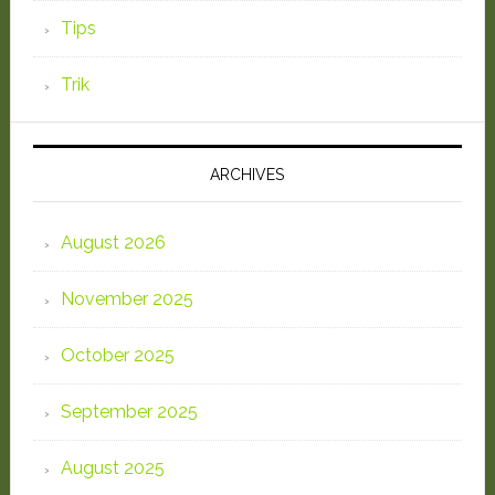
Tips
Trik
ARCHIVES
August 2026
November 2025
October 2025
September 2025
August 2025