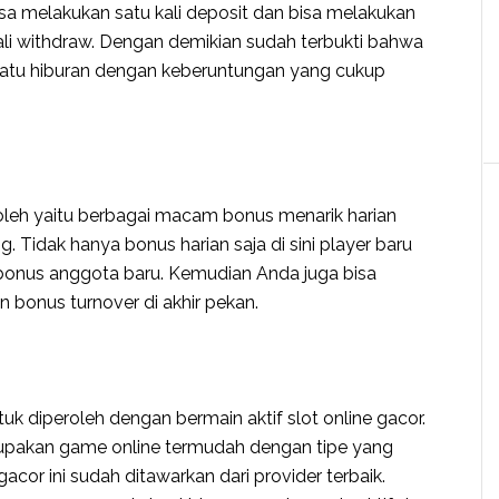
sa melakukan satu kali deposit dan bisa melakukan
li withdraw. Dengan demikian sudah terbukti bahwa
 satu hiburan dengan keberuntungan yang cukup
oleh yaitu berbagai macam bonus menarik harian
 Tidak hanya bonus harian saja di sini player baru
onus anggota baru. Kemudian Anda juga bisa
n bonus turnover di akhir pekan.
diperoleh dengan bermain aktif slot online gacor.
upakan game online termudah dengan tipe yang
acor ini sudah ditawarkan dari provider terbaik.