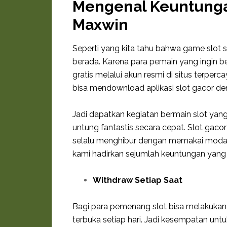
Mengenal Keuntunga
Maxwin
Seperti yang kita tahu bahwa game slot
berada. Karena para pemain yang ingin b
gratis melalui akun resmi di situs terper
bisa mendownload aplikasi slot gacor d
Jadi dapatkan kegiatan bermain slot ya
untung fantastis secara cepat. Slot gaco
selalu menghibur dengan memakai modal mi
kami hadirkan sejumlah keuntungan yang
Withdraw Setiap Saat
Bagi para pemenang slot bisa melakukan 
terbuka setiap hari. Jadi kesempatan un