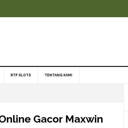
RTP SLOTS
TENTANG KAMI
Online Gacor Maxwin