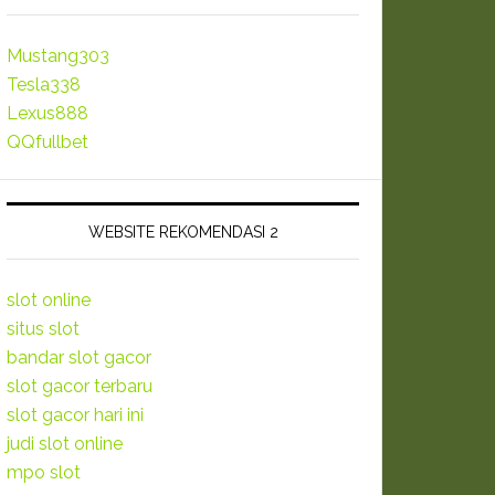
Mustang303
Tesla338
Lexus888
QQfullbet
WEBSITE REKOMENDASI 2
slot online
situs slot
bandar slot gacor
slot gacor terbaru
slot gacor hari ini
judi slot online
mpo slot