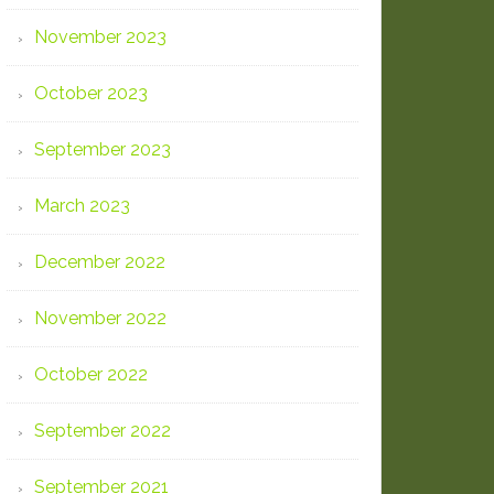
November 2023
October 2023
September 2023
March 2023
December 2022
November 2022
October 2022
September 2022
September 2021