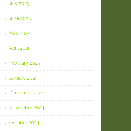
July 2025
June 2025
May 2025
April 2025
February 2025
January 2025
December 2024
November 2024
October 2024