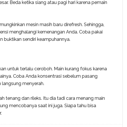
esar.
Beda ketika siang atau pagi hari karena pemain
mungkinkan mesin masih baru direfresh.
Sehingga,
otensi menghalangi kemenangan Anda. Coba pakai
an buktikan sendiri keampuhannya.
kan untuk terlalu ceroboh. Main kurang fokus karena
ainya. Coba Anda konsentrasi sebelum pasang
n langsung menyerah.
dah tenang dan rileks.
Itu dia tadi cara menang main
sung mencobanya saat ini juga. Siapa tahu bisa
.