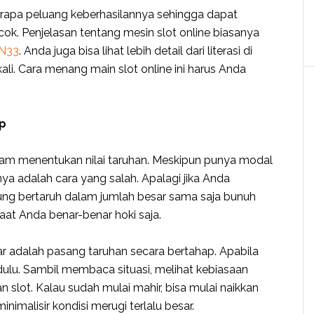
rapa peluang keberhasilannya sehingga dapat
cok.
Penjelasan tentang mesin slot online biasanya
N33
. Anda juga bisa lihat lebih detail dari literasi di
ali. Cara menang main slot online ini harus Anda
p
lam menentukan nilai taruhan. Meskipun punya modal
 adalah cara yang salah. Apalagi jika Anda
ng bertaruh dalam jumlah besar sama saja bunuh
saat Anda benar-benar hoki saja.
ar adalah pasang taruhan secara bertahap. Apabila
dulu. Sambil membaca situasi, melihat kebiasaan
n slot.
Kalau sudah mulai mahir, bisa mulai naikkan
inimalisir kondisi merugi terlalu besar.