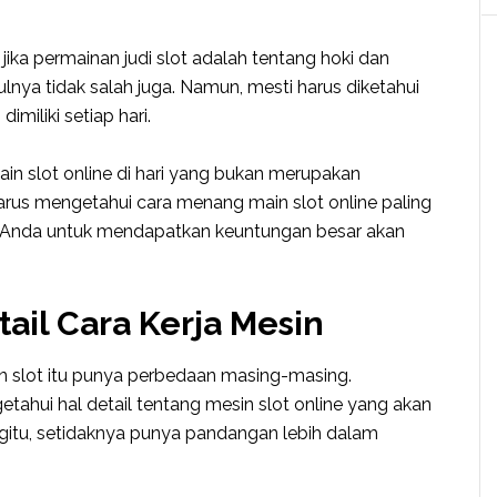
 permainan judi slot adalah tentang hoki dan
nya tidak salah juga. Namun, mesti harus diketahui
miliki setiap hari.
ain slot online di hari yang bukan merupakan
rus mengetahui cara menang main slot online paling
n Anda untuk mendapatkan keuntungan besar akan
ail Cara Kerja Mesin
in slot itu punya perbedaan masing-masing.
etahui hal detail tentang mesin slot online yang akan
itu, setidaknya punya pandangan lebih dalam