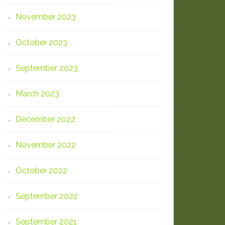
November 2023
October 2023
September 2023
March 2023
December 2022
November 2022
October 2022
September 2022
September 2021