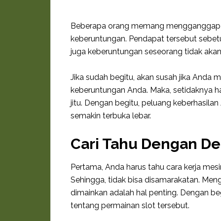
Beberapa orang memang mengganggap jika
keberuntungan. Pendapat tersebut sebetul
juga keberuntungan seseorang tidak akan di
Jika sudah begitu, akan susah jika Anda m
keberuntungan Anda. Maka, setidaknya ha
jitu.
Dengan begitu, peluang keberhasila
semakin terbuka lebar.
Cari Tahu Dengan Det
Pertama, Anda harus tahu cara kerja mes
Sehingga, tidak bisa disamarakatan. Meng
dimainkan adalah hal penting.
Dengan beg
tentang permainan slot tersebut.