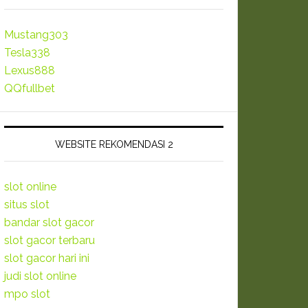
Mustang303
Tesla338
Lexus888
QQfullbet
WEBSITE REKOMENDASI 2
slot online
situs slot
bandar slot gacor
slot gacor terbaru
slot gacor hari ini
judi slot online
mpo slot