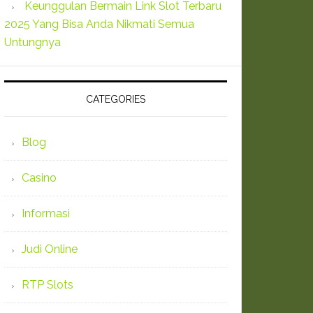
Keunggulan Bermain Link Slot Terbaru
2025 Yang Bisa Anda Nikmati Semua
Untungnya
CATEGORIES
Blog
Casino
Informasi
Judi Online
RTP Slots