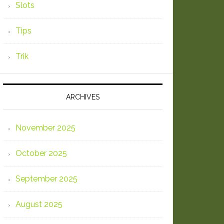
Slots
Tips
Trik
ARCHIVES
November 2025
October 2025
September 2025
August 2025