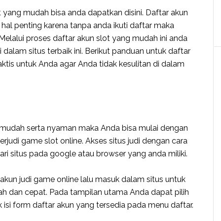
ot yang mudah bisa anda dapatkan disini. Daftar akun
 hal penting karena tanpa anda ikuti daftar maka
 Melalui proses daftar akun slot yang mudah ini anda
i dalam situs terbaik ini. Berikut panduan untuk daftar
aktis untuk Anda agar Anda tidak kesulitan di dalam
g mudah serta nyaman maka Anda bisa mulai dengan
rjudi game slot online. Akses situs judi dengan cara
i situs pada google atau browser yang anda miliki.
r akun judi game online lalu masuk dalam situs untuk
h dan cepat. Pada tampilan utama Anda dapat pilih
isi form daftar akun yang tersedia pada menu daftar.