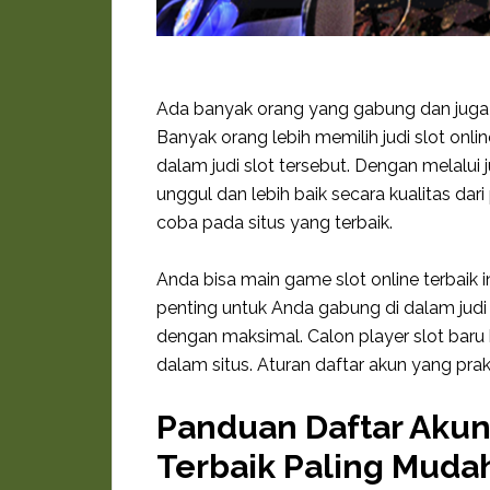
Ada banyak orang yang gabung dan juga b
Banyak orang lebih memilih judi slot onli
dalam judi slot tersebut. Dengan melalui 
unggul dan lebih baik secara kualitas dari
coba pada situs yang terbaik.
Anda bisa main game slot online terbaik i
penting untuk Anda gabung di dalam judi o
dengan maksimal. Calon player slot baru
dalam situs. Aturan daftar akun yang prak
Panduan Daftar Akun 
Terbaik Paling Muda