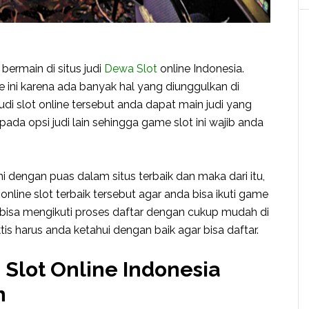
ermain di situs judi
Dewa Slot
online Indonesia.
ne ini karena ada banyak hal yang diunggulkan di
judi slot online tersebut anda dapat main judi yang
 pada opsi judi lain sehingga game slot ini wajib anda
ni dengan puas dalam situs terbaik dan maka dari itu,
nline slot terbaik tersebut agar anda bisa ikuti game
 bisa mengikuti proses daftar dengan cukup mudah di
tis harus anda ketahui dengan baik agar bisa daftar.
Slot Online Indonesia
h