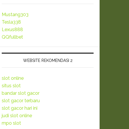
Mustang303
Tesla338
Lexus888
QQfullbet
WEBSITE REKOMENDASI 2
slot online
situs slot
bandar slot gacor
slot gacor terbaru
slot gacor hari ini
judi slot online
mpo slot