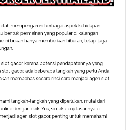
gi telah mempengaruhi berbagai aspek kehidupan,
atu bentuk permainan yang populer di kalangan
ne ini bukan hanya memberikan hiburan, tetapi juga
ungan.
n slot gacor, karena potensi pendapatannya yang
 slot gacor, ada beberapa langkah yang perlu Anda
i akan membahas secara rinci cara menjadi agen slot
i langkah-langkah yang diperlukan, mulai dari
online dengan baik. Yuk, simak penjelasannya di
enjadi agen slot gacor, penting untuk memahami