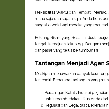
Fleksibilitas Waktu dan Tempat : Menjad
mana saja dan kapan saja. Anda tidak perlu
sangat cocok bagi mereka yang mencari pe
Peluang Bisnis yang Besar : Industri perj
tengah kemajuan teknologi. Dengan menj
dari pasar yang terus bertumbuh ini.
Tantangan Menjadi Agen S
Meskipun menawarkan banyak keuntungan,
tersendiri. Beberapa tantangan yang mung
Persaingan Ketat : Industri perjudia
untuk membedakan situs Anda dari 
Regulasi dan Legalitas : Beberapa neg