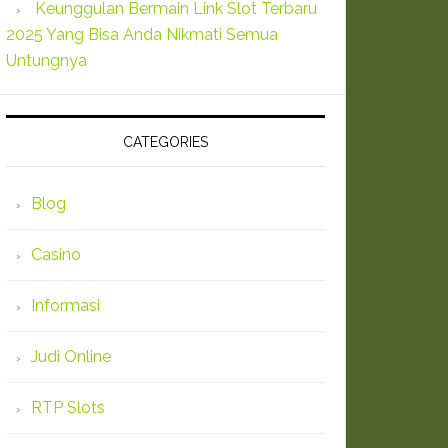
Keunggulan Bermain Link Slot Terbaru
2025 Yang Bisa Anda Nikmati Semua
Untungnya
CATEGORIES
Blog
Casino
Informasi
Judi Online
RTP Slots