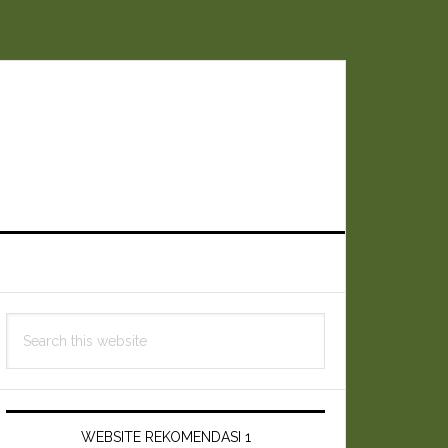
Primary
Search
Sidebar
this
website
WEBSITE REKOMENDASI 1