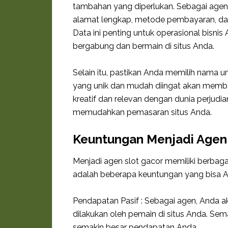
tambahan yang diperlukan. Sebagai agen,
alamat lengkap, metode pembayaran, dan 
Data ini penting untuk operasional bisn
bergabung dan bermain di situs Anda.
Selain itu, pastikan Anda memilih nama un
yang unik dan mudah diingat akan memb
kreatif dan relevan dengan dunia perjudi
memudahkan pemasaran situs Anda.
Keuntungan Menjadi Agen 
Menjadi agen slot gacor memiliki berbagai
adalah beberapa keuntungan yang bisa 
Pendapatan Pasif : Sebagai agen, Anda a
dilakukan oleh pemain di situs Anda. S
semakin besar pendapatan Anda.