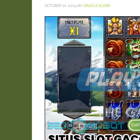
OCTOBER 21, 2024
BY
ORACLE ELDER