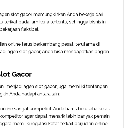
i agen slot gacor memungkinkan Anda bekerja dari
 terikat pada jam kerja tertentu, sehingga bisnis ini
kerjaan fleksibel.
udian online terus berkembang pesat, terutama di
adi agen slot gacor, Anda bisa mendapatkan bagian
lot Gacor
 menjadi agen slot gacor juga memiliki tantangan
kin Anda hadapi antara lain:
n online sangat kompetitif. Anda harus berusaha keras
kompetitor agar dapat menarik lebih banyak pemain.
ara memiliki regulasi ketat terkait perjudian online.