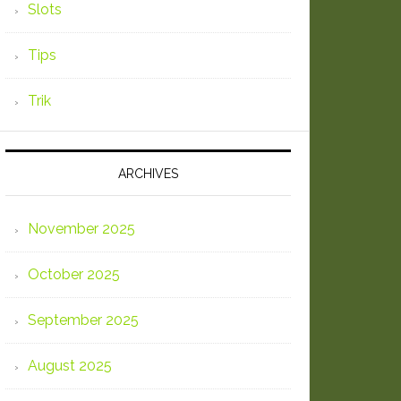
Slots
Tips
Trik
ARCHIVES
November 2025
October 2025
September 2025
August 2025