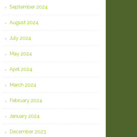
September 2024
August 2024
July 2024
May 2024
April 2024
March 2024
February 2024
January 2024
December 2023