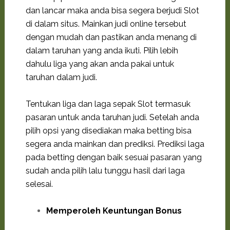
dan lancar maka anda bisa segera berjudi Slot
di dalam situs. Mainkan judi online tersebut
dengan mudah dan pastikan anda menang di
dalam taruhan yang anda ikuti. Pilih lebih
dahulu liga yang akan anda pakai untuk
taruhan dalam judi.
Tentukan liga dan laga sepak Slot termasuk
pasaran untuk anda taruhan judi. Setelah anda
pilih opsi yang disediakan maka betting bisa
segera anda mainkan dan prediksi. Prediksi laga
pada betting dengan baik sesuai pasaran yang
sudah anda pilih lalu tunggu hasil dari laga
selesai.
Memperoleh Keuntungan Bonus