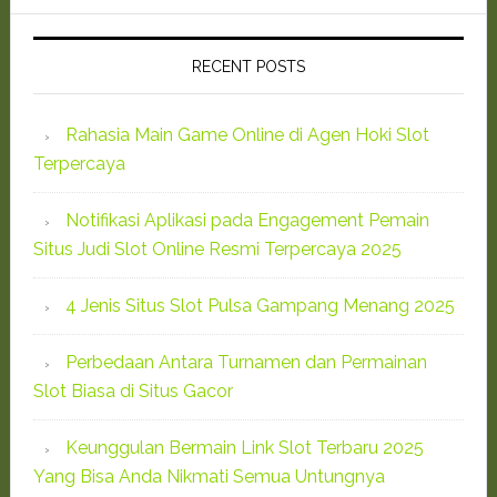
RECENT POSTS
Rahasia Main Game Online di Agen Hoki Slot
Terpercaya
Notifikasi Aplikasi pada Engagement Pemain
Situs Judi Slot Online Resmi Terpercaya 2025
4 Jenis Situs Slot Pulsa Gampang Menang 2025
Perbedaan Antara Turnamen dan Permainan
Slot Biasa di Situs Gacor
Keunggulan Bermain Link Slot Terbaru 2025
Yang Bisa Anda Nikmati Semua Untungnya