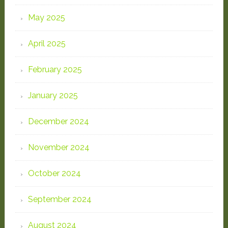
May 2025
April 2025
February 2025
January 2025
December 2024
November 2024
October 2024
September 2024
August 2024