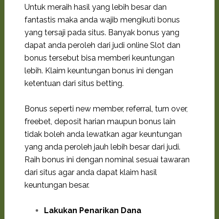
Untuk meraih hasil yang lebih besar dan
fantastis maka anda wajib mengikuti bonus
yang tersaji pada situs. Banyak bonus yang
dapat anda peroleh dari judi online Slot dan
bonus tersebut bisa memberi keuntungan
lebih. Klaim keuntungan bonus ini dengan
ketentuan dari situs betting.
Bonus seperti new member, referral, turn over,
freebet, deposit harian maupun bonus lain
tidak boleh anda lewatkan agar keuntungan
yang anda peroleh jauh lebih besar dari judi.
Raih bonus ini dengan nominal sesuai tawaran
dari situs agar anda dapat klaim hasil
keuntungan besar.
Lakukan Penarikan Dana