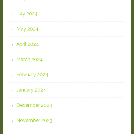
July 2024
May 2024
April 2024
March 2024
February 2024
January 2024
December 2023
November 2023