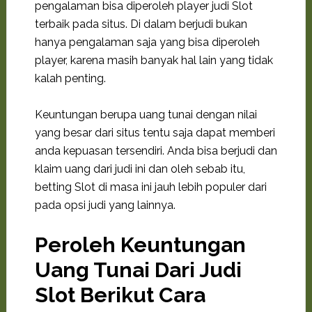
pengalaman bisa diperoleh player judi Slot
terbaik pada situs.
Di dalam berjudi bukan
hanya pengalaman saja yang bisa diperoleh
player, karena masih banyak hal lain yang tidak
kalah penting.
Keuntungan berupa uang tunai dengan nilai
yang besar dari situs tentu saja dapat memberi
anda kepuasan tersendiri. Anda bisa berjudi dan
klaim uang dari judi ini dan oleh sebab itu,
betting Slot di masa ini jauh lebih populer dari
pada opsi judi yang lainnya.
Peroleh Keuntungan
Uang Tunai Dari Judi
Slot Berikut Cara