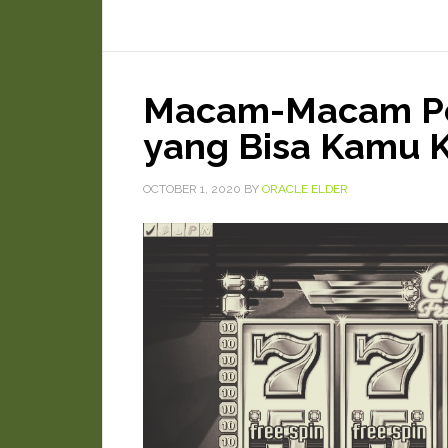
Macam-Macam Pe
yang Bisa Kamu K
OCTOBER 1, 2020
BY
ORACLE ELDER