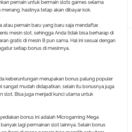
nkan pemain untuk bermain slots games selama
 menang, hasilnya tetap akan dibayar kok.
a atau pemain baru yang baru saja mendaftar.
nis mesin slot, sehingga Anda tidak bisa berharap di
an gratis di mesin B pun sama. Hal ini sesuai dengan
gatur setiap bonus di mesinnya.
oda keberuntungan merupakan bonus palung populer
i sangat mudah didapatkan, selain itu bonusnya juga
 slot. Bisa juga menjadi kunci utama untuk
nyediakan bonus ini adalah Microgaming Mega
anyak lagi permainan slot lainnya. Selain bonus