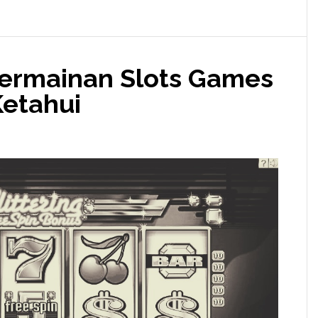
rmainan Slots Games
etahui