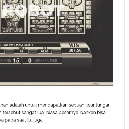
ruhan adalah untuk mendapatkan sebuah keuntungan.
tersebut sangat luar biasa besarnya, bahkan bisa
pada saat itu juga.