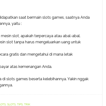
 didapatkan saat bermain slots games, saatnya Anda
nnya, yaitu :
mesin slot, apakah terpercaya atau abal-abal.
esin slot tanpa harus mengeluarkan uang untuk
ecara gratis dan mengetahui di mana letak
dibayar atas kemenangan Anda.
a di slots games beserta kelebihannya. Yakin nggak
gannya.
LOTS
,
SLOTS
,
TIPS
,
TRIK