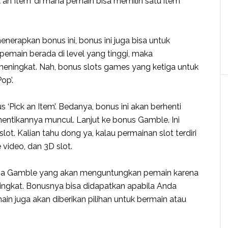
 an Item’ di mana pemain bisa memilih satu item
nerapkan bonus ini, bonus ini juga bisa untuk
pemain berada di level yang tinggi, maka
ningkat. Nah, bonus slots games yang ketiga untuk
op’.
 ‘Pick an Item’. Bedanya, bonus ini akan berhenti
entikannya muncul. Lanjut ke bonus Gamble. Ini
ot. Kalian tahu dong ya, kalau permainan slot terdiri
e video, dan 3D slot.
ama Gamble yang akan menguntungkan pemain karena
gkat. Bonusnya bisa didapatkan apabila Anda
n juga akan diberikan pilihan untuk bermain atau