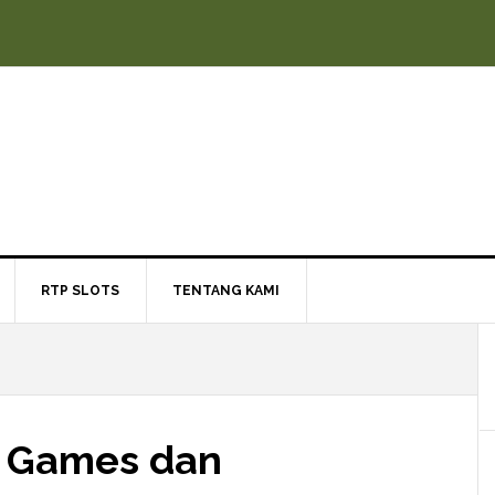
RTP SLOTS
TENTANG KAMI
s Games dan