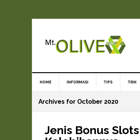
Skip
Skip
Skip
to
to
to
primary
main
primary
navigation
content
sidebar
HOME
INFORMASI
TIPS
TRIK
Archives for October 2020
Jenis Bonus Slot