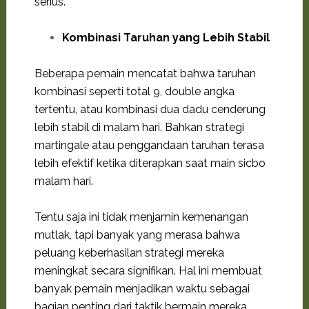
serius.
Kombinasi Taruhan yang Lebih Stabil
Beberapa pemain mencatat bahwa taruhan
kombinasi seperti total 9, double angka
tertentu, atau kombinasi dua dadu cenderung
lebih stabil di malam hari. Bahkan strategi
martingale atau penggandaan taruhan terasa
lebih efektif ketika diterapkan saat main sicbo
malam hari.
Tentu saja ini tidak menjamin kemenangan
mutlak, tapi banyak yang merasa bahwa
peluang keberhasilan strategi mereka
meningkat secara signifikan. Hal ini membuat
banyak pemain menjadikan waktu sebagai
bagian penting dari taktik bermain mereka,