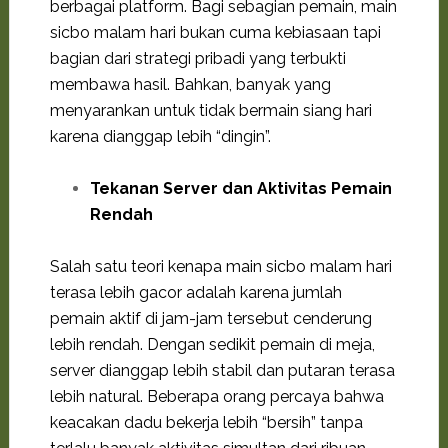
berbagai platform. Bagi sebagian pemain, main
sicbo malam hari bukan cuma kebiasaan tapi
bagian dari strategi pribadi yang terbukti
membawa hasil. Bahkan, banyak yang
menyarankan untuk tidak bermain siang hari
karena dianggap lebih “dingin”.
Tekanan Server dan Aktivitas Pemain
Rendah
Salah satu teori kenapa main sicbo malam hari
terasa lebih gacor adalah karena jumlah
pemain aktif di jam-jam tersebut cenderung
lebih rendah. Dengan sedikit pemain di meja,
server dianggap lebih stabil dan putaran terasa
lebih natural. Beberapa orang percaya bahwa
keacakan dadu bekerja lebih “bersih” tanpa