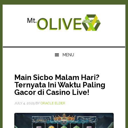
Skip
Skip
Skip
to
to
to
primary
main
primary
navigation
content
sidebar
MENU
Main Sicbo Malam Hari?
Ternyata Ini Waktu Paling
Gacor di Casino Live!
JULY 4, 2025
BY
ORACLE ELDER