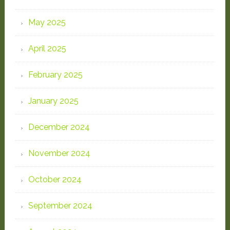
May 2025
April 2025
February 2025
January 2025
December 2024
November 2024
October 2024
September 2024