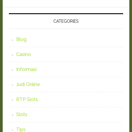
CATEGORIES
Blog
Casino
Informasi
Judi Online
RTP Slots
Slots
Tips