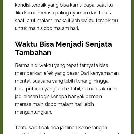
kondisi terbaik yang bisa kamu capai saat itu.
Jika kamu merasa paling nyaman dan fokus
saat larut malam, maka itulah waktu terbaikmu
untuk main sicbo malam hari.
Waktu Bisa Menjadi Senjata
Tambahan
Bermain di waktu yang tepat ternyata bisa
memberikan efek yang besar. Dari kenyamanan
mental, suasana yang lebih tenang, hingga
hasil putaran yang lebih stabil, semua faktor ini
jadi alasan logis kenapa banyak pemain
merasa main sicbo malam hari lebih
menguntungkan.
Tentu saja tidak ada jaminan kemenangan