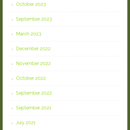
October 2023
September 2023
March 2023
December 2022
November 2022
October 2022
September 2022
September 2021
July 2021