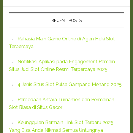
RECENT POSTS
Rahasia Main Game Online di Agen Hoki Slot
Terpercaya
Notifikasi Aplikasi pada Engagement Pemain
Situs Judi Slot Online Resmi Terpercaya 2025
4 Jenis Situs Slot Pulsa Gampang Menang 2025
Perbedaan Antara Turnamen dan Permainan
Slot Biasa di Situs Gacor
Keunggulan Bermain Link Slot Terbaru 2025
Yang Bisa Anda Nikmati Semua Untungnya