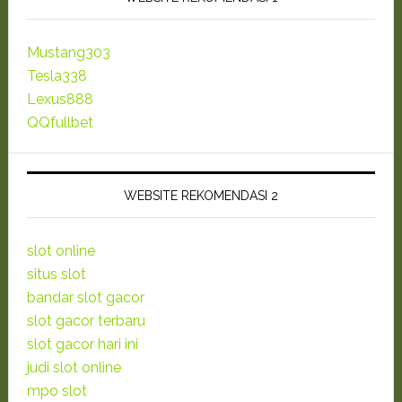
Mustang303
Tesla338
Lexus888
QQfullbet
WEBSITE REKOMENDASI 2
slot online
situs slot
bandar slot gacor
slot gacor terbaru
slot gacor hari ini
judi slot online
mpo slot