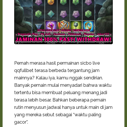
Pernah merasa hasil permainan sicbo live
qqfullbet terasa berbeda tergantung jam
mainnya? Kalau iya, kamu nggak sendirian.
Banyak pemain mulai menyadari bahwa waktu
tertentu bisa membuat peluang menang jadi
terasa lebih besar. Bahkan beberapa pemain
rutin menyusun jadwal hanya untuk main di jam
yang mereka sebut sebagai “waktu paling
gacor”.